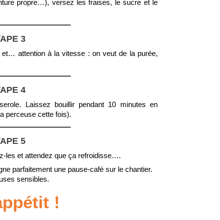
ure propre…), versez les fraises, le sucre et le
APE 3
 et… attention à la vitesse : on veut de la purée,
APE 4
erole. Laissez bouillir pendant 10 minutes en
 perceuse cette fois).
APE 5
z-les et attendez que ça refroidisse….
gne parfaitement une pause-café sur le chantier.
uses sensibles.
ppétit !