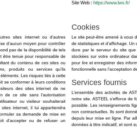
Site Web :
https://www.lws.fr/
Cookies
utres sites internet ou d’autres
Le site peut-être amené à vous 
pose d’aucun moyen pour contrôler
de statistiques et d’affichage. U
ond pas de la disponibilité de tels
dure par le serveur du site que 
eut être tenue pour responsable de
stockées sur votre ordinateur da
ltant du contenu de ces sites ou
pour lire et enregistrer des infor
s, produits ou services qu’ils
fonctionnelle sans l’acceptation d
 éléments. Les risques liés à cette
Services fournis
oit se conformer à leurs conditions
visiteurs des sites internet de ne
L’ensemble des activités de AST
n de ce site sans l’autorisation
notre site. ASTEEL s’efforce de f
lisateur ou visiteur souhaiterait
possible. Les renseignements figu
ites internet, il lui appartiendra
non contractuelles. Ils sont donn
e formuler sa demande de mise en
depuis leur mise en ligne. Par ail
oit d’accepter ou de refuser un
données à titre indicatif, et sont