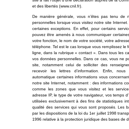
site a fait l’objet d’une déclaration auprès de la Com
et des libertés (www.cnil.fr).
De manière générale, vous n’êtes pas tenu de
personnelles lorsque vous visitez notre site Interne
certaines exceptions. En effet, pour certains servi
pouvez être amenés à nous communiquer certaines 
votre fonction, le nom de votre société, votre adress
téléphone. Tel est le cas lorsque vous remplissez le 
ligne, dans la rubrique « contact ». Dans tous les c
vos données personnelles. Dans ce cas, vous ne pou
site, notamment celui de solliciter des renseign
recevoir les lettres d’information. Enfin, nou
automatique certaines informations vous concernant
notre site Internet, notamment : des informations conc
comme les zones que vous visitez et les service
adresse IP, le type de votre navigateur, vos temps d’
utilisées exclusivement à des fins de statistiques i
qualité des services qui vous sont proposés. Les
par les dispositions de la loi du 1er juillet 1998 tran
1996 relative à la protection juridique des bases de 