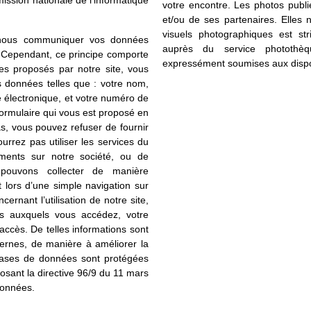
mission nationale de l’informatique
votre encontre. Les photos publi
et/ou de ses partenaires. Elles n
visuels photographiques est str
 nous communiquer vos données
auprès du service photothèqu
t. Cependant, ce principe comporte
expressément soumises aux disposi
ces proposés par notre site, vous
données telles que : votre nom,
e électronique, et votre numéro de
formulaire qui vous est proposé en
as, vous pouvez refuser de fournir
rrez pas utiliser les services du
ements sur notre société, ou de
s pouvons collecter de manière
 lors d’une simple navigation sur
ernant l’utilisation de notre site,
s auxquels vous accédez, votre
accès. De telles informations sont
nternes, de manière à améliorer la
 bases de données sont protégées
sposant la directive 96/9 du 11 mars
données.