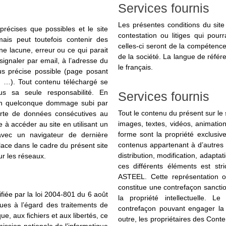
Services fournis
Les présentes conditions du site
précises que possibles et le site
contestation ou litiges qui pourr
mais peut toutefois contenir des
celles-ci seront de la compétence
ne lacune, erreur ou ce qui parait
de la société. La langue de référ
signaler par email, à l’adresse du
le français.
us précise possible (page posant
é, …). Tout contenu téléchargé se
ous sa seule responsabilité. En
Services fournis
’un quelconque dommage subi par
Tout le contenu du présent sur le s
perte de données consécutives au
images, textes, vidéos, animation
e à accéder au site en utilisant un
forme sont la propriété exclusiv
avec un navigateur de dernière
contenus appartenant à d’autres 
lace dans le cadre du présent site
distribution, modification, adapta
ur les réseaux.
ces différents éléments est str
ASTEEL. Cette représentation o
constitue une contrefaçon sanctio
fiée par la loi 2004-801 du 6 août
la propriété intellectuelle. L
ues à l’égard des traitements de
contrefaçon pouvant engager la r
ue, aux fichiers et aux libertés, ce
outre, les propriétaires des Conte